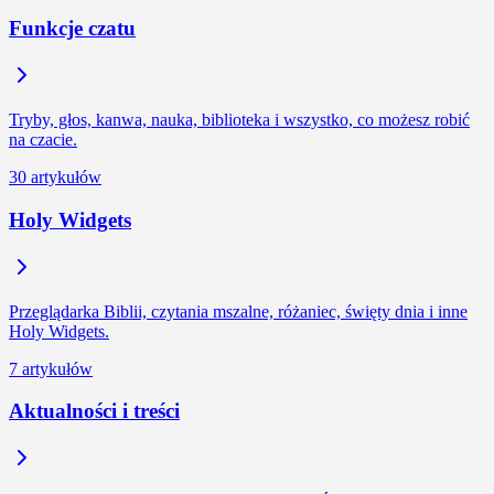
Funkcje czatu
Tryby, głos, kanwa, nauka, biblioteka i wszystko, co możesz robić
na czacie.
30 artykułów
Holy Widgets
Przeglądarka Biblii, czytania mszalne, różaniec, święty dnia i inne
Holy Widgets.
7 artykułów
Aktualności i treści