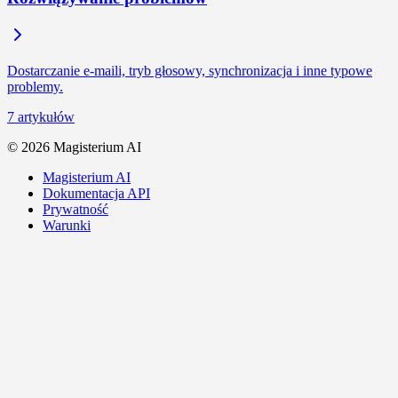
Dostarczanie e-maili, tryb głosowy, synchronizacja i inne typowe
problemy.
7 artykułów
©
2026
Magisterium AI
Magisterium AI
Dokumentacja API
Prywatność
Warunki